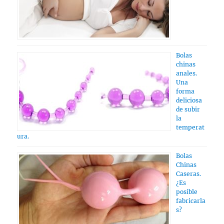
Bolas
chinas
anales.
Una
forma
deliciosa
de subir
la
temperat
ura.
Bolas
Chinas
Caseras.
¿Es
posible
fabricarla
s?