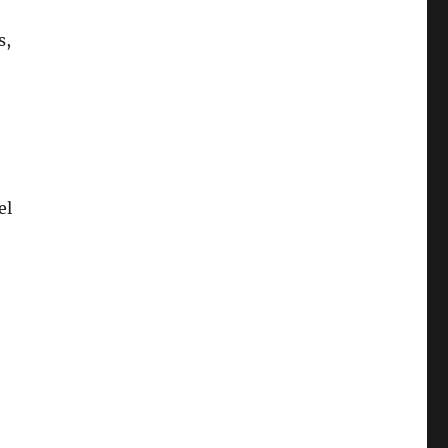
s,
el