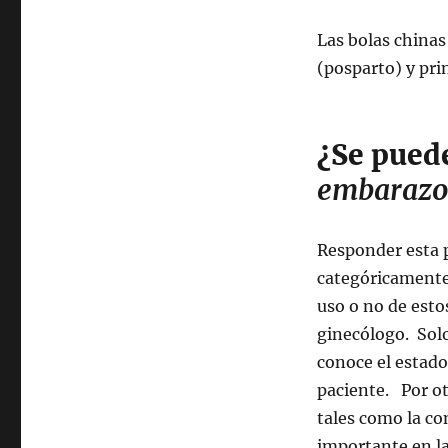
Las bolas chinas
(posparto) y pri
¿Se puede
embarazo
Responder esta p
categóricamente 
uso o no de estos
ginecólogo. Solo
conoce el estado 
paciente. Por ot
tales como la c
importante en la