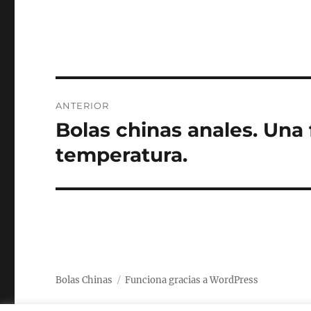
Navegación
ANTERIOR
de
Bolas chinas anales. Una 
Entrada
anterior:
entradas
temperatura.
Bolas Chinas
Funciona gracias a WordPress