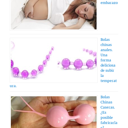
embarazo
Bolas
chinas
anales.
Una
forma
deliciosa
de subir
la
temperat
ura.
Bolas
Chinas
Caseras.
¿Es
posible
fabricarla
s?