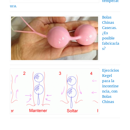
temperat
ura.
Bolas
Chinas
Caseras.
¿Es
posible
fabricarla
s?
Ejercicios
Kegel
para la
incontine
ncia, con
Bolas
Chinas