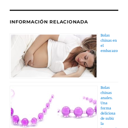
INFORMACIÓN RELACIONADA
Bolas
chinas en
el
embarazo
Bolas
chinas
anales.
Una
forma
deliciosa
de subir
la